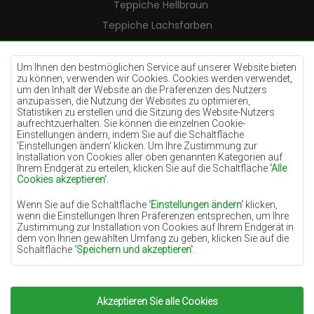
Teppiche Hellbraun
Teppiche Lachsfarben
Teppiche Cremefarben
Teppiche Lilac
Um Ihnen den bestmöglichen Service auf unserer Website bieten
zu können, verwenden wir Cookies. Cookies werden verwendet,
Teppiche Gelb
um den Inhalt der Website an die Präferenzen des Nutzers
anzupassen, die Nutzung der Websites zu optimieren,
Teppiche Pfefferminz
Statistiken zu erstellen und die Sitzung des Website-Nutzers
aufrechtzuerhalten. Sie können die einzelnen Cookie-
Teppiche Blau
Einstellungen ändern, indem Sie auf die Schaltfläche
'Einstellungen ändern‘ klicken. Um Ihre Zustimmung zur
Teppiche Orange
Installation von Cookies aller oben genannten Kategorien auf
Teppiche Rosa
Ihrem Endgerät zu erteilen, klicken Sie auf die Schaltfläche
'Alle
Cookies akzeptieren'
.
Teppiche Grau
Wenn Sie auf die Schaltfläche
'Einstellungen ändern'
klicken,
Teppiche Terrakotte
wenn die Einstellungen Ihren Präferenzen entsprechen, um Ihre
Zustimmung zur Installation von Cookies auf Ihrem Endgerät in
Teppiche Grün
dem von Ihnen gewählten Umfang zu geben, klicken Sie auf die
Teppiche Golden
Schaltfläche
'Speichern und akzeptieren'
.
Soweit Cookies Ihre personenbezogenen Daten enthalten, ist die
Grundlage für die Verarbeitung das berechtigte Interesse des
Datenverwalters (TEPPICHECHEMEX) oder Dritter in Form der
Akzeptieren Sie alle Cookies
Copyright 2022
Teppiche Chemex.
Alle Rechte
Bereitstellung qualitativ hochwertiger Dienste auf unserer