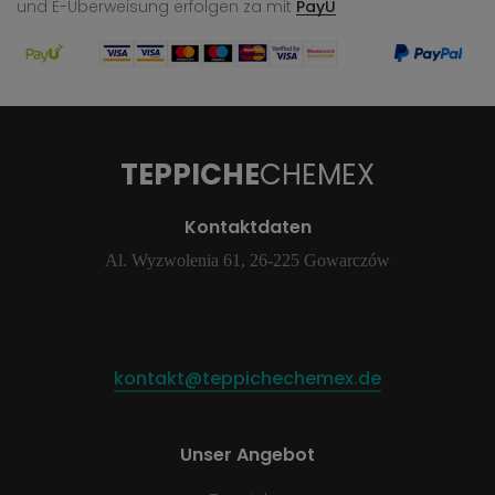
und E-Überweisung
erfolgen za mit
PayU
TEPPICHE
CHEMEX
Kontaktdaten
Al. Wyzwolenia 61, 26-225 Gowarczów
kontakt@teppichechemex.de
Unser Angebot