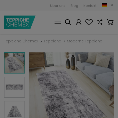
DE
Über uns
Blog
Kontakt
Teppiche Chemex
Teppiche
Moderne Teppiche