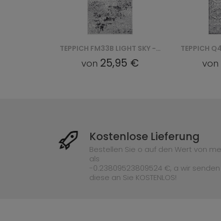
TEPPICH Q100A SKY - KREMOWY
TEPPICH FM33B LIGHT SKY - SZARY
95 €
25,95 €
von
von
Kostenlose Lieferung
Bestellen Sie o auf den Wert von me
als
-0.23809523809524 €, a wir senden
diese an Sie KOSTENLOS!