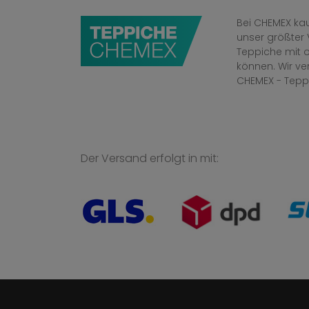
Bei CHEMEX kau
unser größter 
Teppiche mit o
können. Wir v
CHEMEX - Tepp
Der Versand erfolgt in mit: