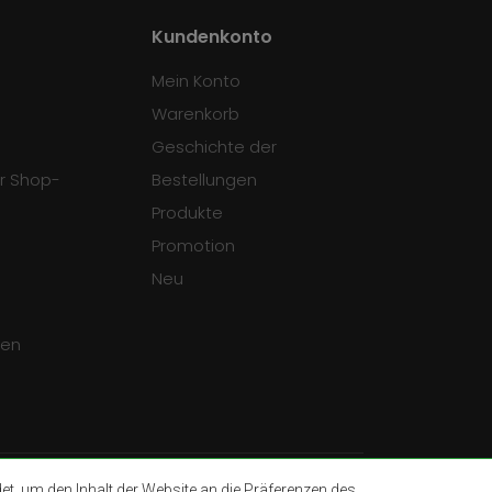
Kundenkonto
Mein Konto
Warenkorb
Geschichte der
r Shop-
Bestellungen
Produkte
Promotion
Neu
gen
, um den Inhalt der Website an die Präferenzen des