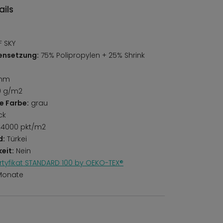
ils
 SKY
ensetzung:
75% Polipropylen + 25% Shrink
mm
0 g/m2
e Farbe:
grau
ck
4000 pkt/m2
d:
Türkei
eit:
Nein
rtyfikat STANDARD 100 by OEKO-TEX®
Monate