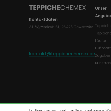
TEPPICHE
CHEMEX
Unser
Angebo
Kontaktdaten
Teppich
Al. Wyzwolenia 61, 26-225 Gowarczów
Teppich
Läufer
Fußmatt
kontakt@teppichechemex.de
Zugabe
Kunstra
Um Ihnen den bestmöglichen Service auf unserer Webs