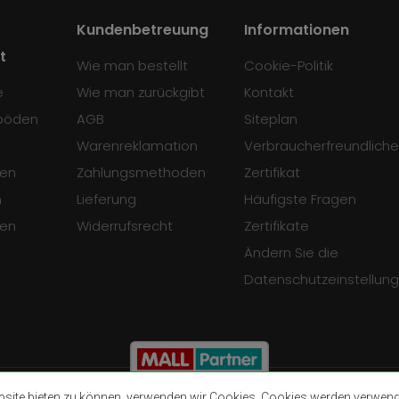
Kundenbetreuung
Informationen
t
Wie man bestellt
Cookie-Politik
e
Wie man zurückgibt
Kontakt
böden
AGB
Siteplan
Warenreklamation
Verbraucherfreundliche
en
Zahlungsmethoden
Zertifikat
n
Lieferung
Häufigste Fragen
sen
Widerrufsrecht
Zertifikate
Ändern Sie die
Datenschutzeinstellun
ite bieten zu können, verwenden wir Cookies. Cookies werden verwendet