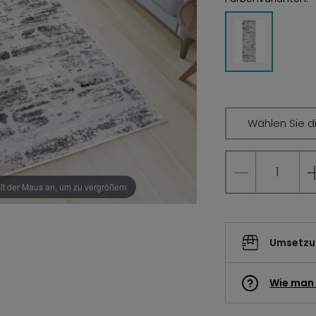
Wählen Sie d
it der Maus an, um zu vergrößern
Umsetzun
Wie man 