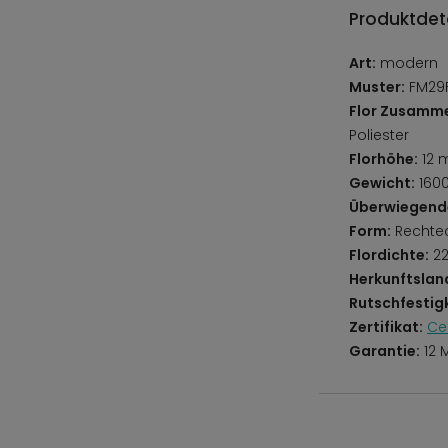
Produktdeta
Art:
modern
Muster:
FM29F
Flor Zusamm
Poliester
Florhöhe:
12 
Gewicht:
160
Überwiegend
Form:
Rechte
Flordichte:
22
Herkunftslan
Rutschfestigk
Zertifikat:
Ce
Garantie:
12 