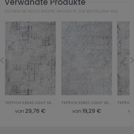
Verwandte Produkte
SUCHEN SIE NOCH ANDERE ANGEBOTE ZUR BESTELLUNG AUS
TEPPICH S283C LIGHT SKY EZN LIGHT SKY - SZARY
TEPPICH S283B LIGHT SKY EZM LIGHT SKY - SZARY
19,29 €
19,29 €
von
von
v