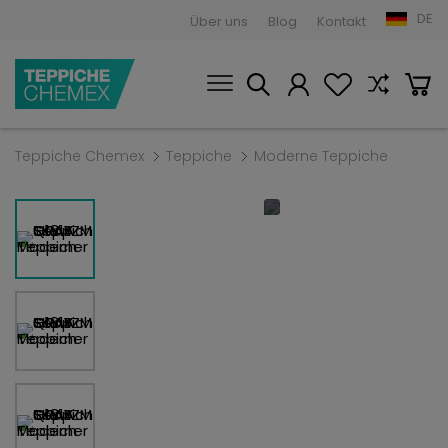
DE
Über uns
Blog
Kontakt
Teppiche Chemex
Teppiche
Moderne Teppiche