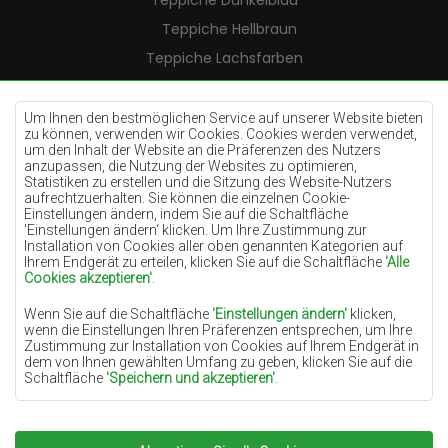
Teppiche Dunkelblau
Teppiche Hellbraun
Teppiche Lachsfarben
Teppiche Cremefarben
Teppiche Lilac
Um Ihnen den bestmöglichen Service auf unserer Website bieten
zu können, verwenden wir Cookies. Cookies werden verwendet,
Teppiche Gelb
um den Inhalt der Website an die Präferenzen des Nutzers
anzupassen, die Nutzung der Websites zu optimieren,
Teppiche Pfefferminz
Statistiken zu erstellen und die Sitzung des Website-Nutzers
aufrechtzuerhalten. Sie können die einzelnen Cookie-
Teppiche Blau
Einstellungen ändern, indem Sie auf die Schaltfläche
'Einstellungen ändern‘ klicken. Um Ihre Zustimmung zur
Teppiche Orange
Installation von Cookies aller oben genannten Kategorien auf
Teppiche Rosa
Ihrem Endgerät zu erteilen, klicken Sie auf die Schaltfläche
'Alle
Cookies akzeptieren'
.
Teppiche Grau
Wenn Sie auf die Schaltfläche
'Einstellungen ändern'
klicken,
Teppiche Terrakotte
wenn die Einstellungen Ihren Präferenzen entsprechen, um Ihre
Zustimmung zur Installation von Cookies auf Ihrem Endgerät in
Teppiche Grün
dem von Ihnen gewählten Umfang zu geben, klicken Sie auf die
Teppiche Golden
Schaltfläche
'Speichern und akzeptieren'
.
Soweit Cookies Ihre personenbezogenen Daten enthalten, ist die
Grundlage für die Verarbeitung das berechtigte Interesse des
Datenverwalters (TEPPICHECHEMEX) oder Dritter in Form der