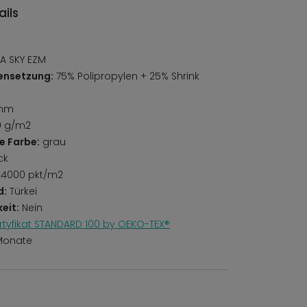
ils
 SKY EZM
ensetzung:
75% Polipropylen + 25% Shrink
mm
0 g/m2
e Farbe:
grau
ck
4000 pkt/m2
d:
Türkei
eit:
Nein
rtyfikat STANDARD 100 by OEKO-TEX®
Monate