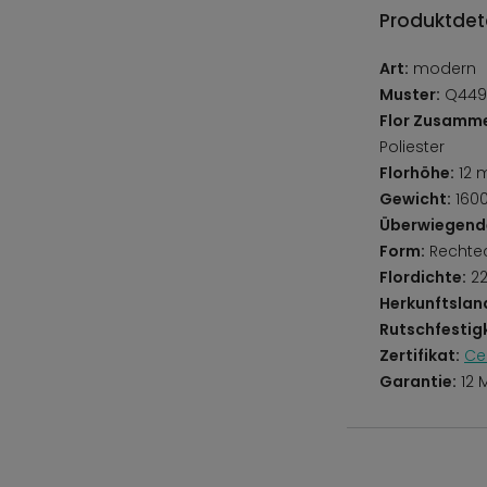
Produktdeta
Art:
modern
Muster:
Q449A
Flor Zusamm
Poliester
Florhöhe:
12 
Gewicht:
160
Überwiegend
Form:
Rechte
Flordichte:
22
Herkunftslan
Rutschfestigk
Zertifikat:
Ce
Garantie:
12 