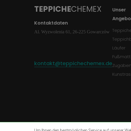
TEPPICHE
CHEMEX
Unser
Angebo
Kontaktdaten
Teppich
Al. Wyzwolenia 61, 26-225 Gowarczów
Teppich
Läufer
Fußmatt
kontakt@teppichechemex.de
Zugabe
Kunstra
Um Ihnen den bestmöglichen Service auf unserer Webs