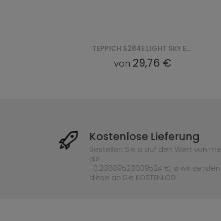
TEPPICH S284E LIGHT SKY EZM LIGHT SKY - SZARY
TEPPICH S283C LIGHT SKY EZN LIGHT SKY - SZARY
6 €
19,29 €
von
Kostenlose Lieferung
Bestellen Sie o auf den Wert von me
als
-0.23809523809524 €, a wir senden
diese an Sie KOSTENLOS!