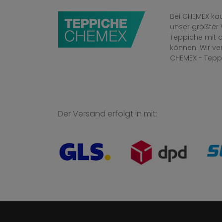
Bei CHEMEX kau
unser größter 
Teppiche mit o
können. Wir v
CHEMEX - Tepp
Der Versand erfolgt in mit: