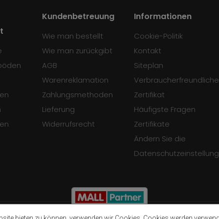
Kundenbetreuung
Informationen
t
Wie man bestellt
Cookie-Politik
e
Wie man zurückgibt
Kontakt
böden
AGB
Siteplan
Warenreklamation
Verbraucherfreundliche
en
Zahlungsmethoden
Zertifikat
n
Lieferung
Häufigste Fragen
sen
Widerrufsrecht
Zertifikate
Ändern Sie die
Datenschutzeinstellun
ite bieten zu können, verwenden wir Cookies. Cookies werden verwendet