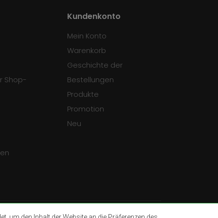
Kundenkonto
Mein Konto
Warenkorb
Geschichte der
r Shop-
Bestellungen
Produkte
Promotion
Neu
gen
, um den Inhalt der Website an die Präferenzen des