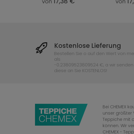
38 €
17,38 €
von
vo
Kostenlose Lieferung
Bestellen Sie o auf den Wert von me
als
-0.23809523809524 €, a wir senden
diese an Sie KOSTENLOS!
Bei CHEMEX kau
unser größter 
Teppiche mit o
können. Wir v
CHEMEX - Tepp