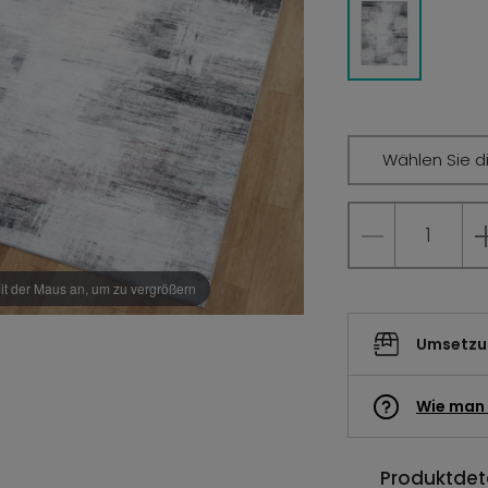
Wählen Sie d
it der Maus an, um zu vergrößern
Umsetzun
Wie man 
Produktdeta