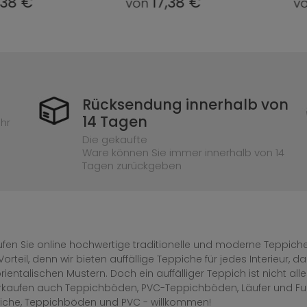
17,38 €
17,38 €
n
von
Rücksendung innerhalb von
14 Tagen
hr
Die gekaufte
Ware können Sie immer innerhalb von 14
Tagen zurückgeben
fen Sie online hochwertige traditionelle und moderne Teppiche 
Vorteil, denn wir bieten auffällige Teppiche für jedes Interieur
rientalischen Mustern. Doch ein auffälliger Teppich ist nicht al
erkaufen auch Teppichböden, PVC-Teppichböden, Läufer und F
iche, Teppichböden und PVC - willkommen!