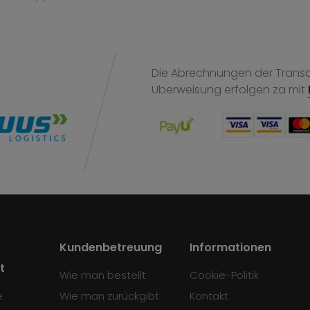
Die Abrechnungen der Transak
Überweisung
erfolgen za mit
Kundenbetreuung
Informationen
t
Wie man bestellt
Cookie-Politik
e
Wie man zurückgibt
Kontakt