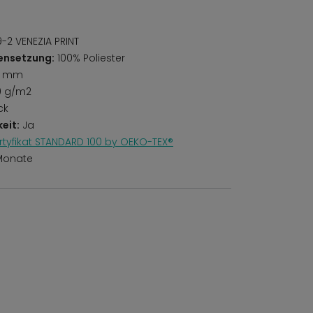
-2 VENEZIA PRINT
ensetzung:
100% Poliester
5 mm
0 g/m2
ck
eit:
Ja
rtyfikat STANDARD 100 by OEKO-TEX®
Monate