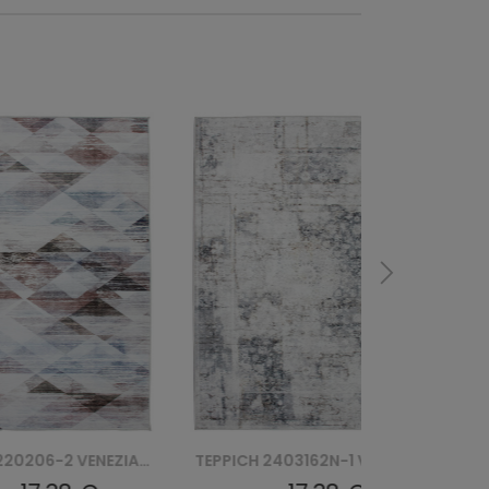
TEPPICH 2403162N-1 VENEZIA PRINT
TEPPICH 240574W-1 VENEZIA PRINT