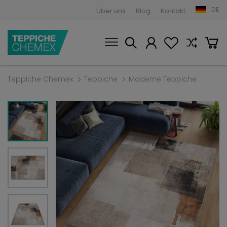
DE
Über uns
Blog
Kontakt
Teppiche Chemex
Teppiche
Moderne Teppiche