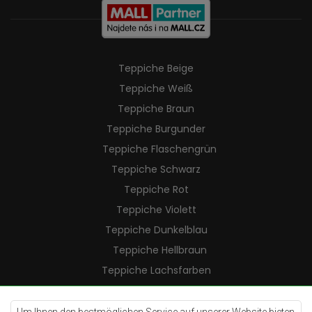
Teppiche Beige
Teppiche Weiß
Teppiche Braun
Teppiche Burgunder
Teppiche Flaschengrün
Teppiche Schwarz
Teppiche Rot
Teppiche Violett
Teppiche Dunkelblau
Teppiche Hellbraun
Teppiche Lachsfarben
Teppiche Cremefarben
Teppiche Lilac