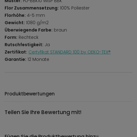
Muster:
HJ-BBK10 WISP BBK
Flor Zusammensetzung:
100% Poliester
Florhöhe:
4-5 mm
Gewicht:
1080 g/m2
Überwiegende Farbe:
braun
Form:
Rechteck
Rutschfestigkeit:
Ja
Zertifikat:
Certyfikat STANDARD 100 by OEKO-TEX®
Garantie:
12 Monate
Produktbewertungen
Teilen Sie Ihre Bewertung mit!
Fügen Sie die Produktbewertung hinzu