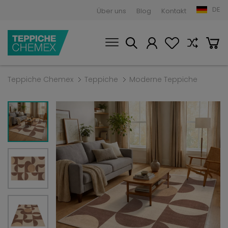
DE
Über uns
Blog
Kontakt
Teppiche Chemex
Teppiche
Moderne Teppiche