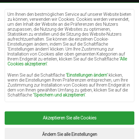
Teppiche Cremefarben
Teppiche Lilac
Um Ihnen den bestmöglichen Service auf unserer Website bieten
zu können, verwenden wir Cookies. Cookies werden verwendet,
Teppiche Gelb
um den Inhalt der Website an die Präferenzen des Nutzers
anzupassen, die Nutzung der Websites zu optimieren,
Teppiche Pfefferminz
Statistiken zu erstellen und die Sitzung des Website-Nutzers
aufrechtzuerhalten. Sie können die einzelnen Cookie-
Teppiche Blau
Einstellungen ändern, indem Sie auf die Schaltfläche
'Einstellungen ändern‘ klicken. Um Ihre Zustimmung zur
Teppiche Orange
Installation von Cookies aller oben genannten Kategorien auf
Teppiche Rosa
Ihrem Endgerät zu erteilen, klicken Sie auf die Schaltfläche
'Alle
Cookies akzeptieren'
.
Teppiche Grau
Wenn Sie auf die Schaltfläche
'Einstellungen ändern'
klicken,
Teppiche Terrakotte
wenn die Einstellungen Ihren Präferenzen entsprechen, um Ihre
Zustimmung zur Installation von Cookies auf Ihrem Endgerät in
Teppiche Grün
dem von Ihnen gewählten Umfang zu geben, klicken Sie auf die
Teppiche Golden
Schaltfläche
'Speichern und akzeptieren'
.
Soweit Cookies Ihre personenbezogenen Daten enthalten, ist die
Grundlage für die Verarbeitung das berechtigte Interesse des
Datenverwalters (TEPPICHECHEMEX) oder Dritter in Form der
Akzeptieren Sie alle Cookies
Copyright 2022
Teppiche Chemex.
Alle Rechte
Bereitstellung qualitativ hochwertiger Dienste auf unserer
Website und der Marketingaktivitäten des Datenverwalters und
vorbehalten.
seiner vertrauenswürdigen Partner.
Umsetzung:
www.dimax.pl
Ändern Sie alle Einstellungen