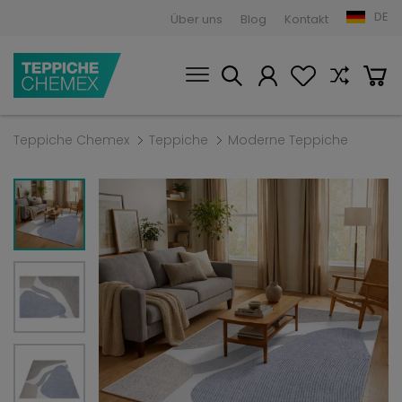
DE
Über uns
Blog
Kontakt
Teppiche Chemex
Teppiche
Moderne Teppiche