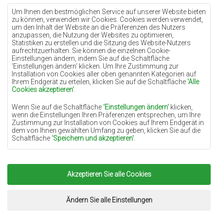
Teppiche Lilac
Um Ihnen den bestmöglichen Service auf unserer Website bieten
zu können, verwenden wir Cookies. Cookies werden verwendet,
Teppiche Gelb
um den Inhalt der Website an die Präferenzen des Nutzers
anzupassen, die Nutzung der Websites zu optimieren,
Teppiche Pfefferminz
Statistiken zu erstellen und die Sitzung des Website-Nutzers
aufrechtzuerhalten. Sie können die einzelnen Cookie-
Teppiche Blau
Einstellungen ändern, indem Sie auf die Schaltfläche
'Einstellungen ändern‘ klicken. Um Ihre Zustimmung zur
Teppiche Orange
Installation von Cookies aller oben genannten Kategorien auf
Teppiche Rosa
Ihrem Endgerät zu erteilen, klicken Sie auf die Schaltfläche
'Alle
Cookies akzeptieren'
.
Teppiche Grau
Wenn Sie auf die Schaltfläche
'Einstellungen ändern'
klicken,
Teppiche Terrakotte
wenn die Einstellungen Ihren Präferenzen entsprechen, um Ihre
Zustimmung zur Installation von Cookies auf Ihrem Endgerät in
Teppiche Grün
dem von Ihnen gewählten Umfang zu geben, klicken Sie auf die
Teppiche Golden
Schaltfläche
'Speichern und akzeptieren'
.
Soweit Cookies Ihre personenbezogenen Daten enthalten, ist die
Grundlage für die Verarbeitung das berechtigte Interesse des
Datenverwalters (TEPPICHECHEMEX) oder Dritter in Form der
Akzeptieren Sie alle Cookies
Copyright 2022
Teppiche Chemex.
Alle Rechte
Bereitstellung qualitativ hochwertiger Dienste auf unserer
Website und der Marketingaktivitäten des Datenverwalters und
vorbehalten.
seiner vertrauenswürdigen Partner.
Umsetzung:
www.dimax.pl
Ändern Sie alle Einstellungen
Mehr Informationen über die Cookies sowie die