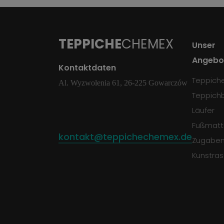
TEPPICHE
CHEMEX
Unser
Angebo
Kontaktdaten
Teppich
Al. Wyzwolenia 61, 26-225 Gowarczów
Teppich
Läufer
Fußmatt
kontakt@teppichechemex.de
Zugabe
Kunstra