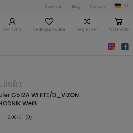
DE
Über uns
Blog
Kontakt
Mein Konto
Lieblingsprodukte
Vergleichen
Warenkorb
Läufer
ufer G512A WHITE/D_VIZON
HODNIK Weiß
0,00
/5
(0)