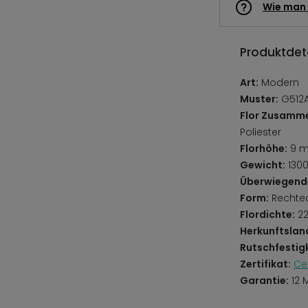
Wie man 
Produktdeta
Art:
Modern
Muster:
G512A
Flor Zusamm
Poliester
Florhöhe:
9 
Gewicht:
130
Überwiegend
Form:
Rechte
Flordichte:
22
Herkunftslan
Rutschfestigk
Zertifikat:
Ce
Garantie:
12 