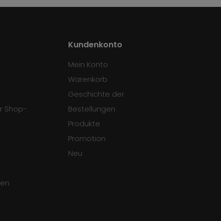
Kundenkonto
Mein Konto
Warenkorb
Geschichte der
r Shop-
Bestellungen
Produkte
Promotion
Neu
gen