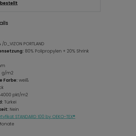
bestellt
ils
 /D_VIZON PORTLAND
ensetzung:
80% Polipropylen + 20% Shrink
mm
0 g/m2
e Farbe:
weiß
ck
4000 pkt/m2
d:
Türkei
eit:
Nein
rtyfikat STANDARD 100 by OEKO-TEX®
Monate