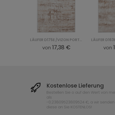
LÄUFER D175E /VIZON PORTLAND CHODNIK - BIAŁY
LÄUFER D163E /VIZON PORTLAND CHODNIK - BIAŁY
38 €
17,38 €
von
von
Kostenlose Lieferung
Bestellen Sie o auf den Wert von me
als
-0.23809523809524 €, a wir senden
diese an Sie KOSTENLOS!