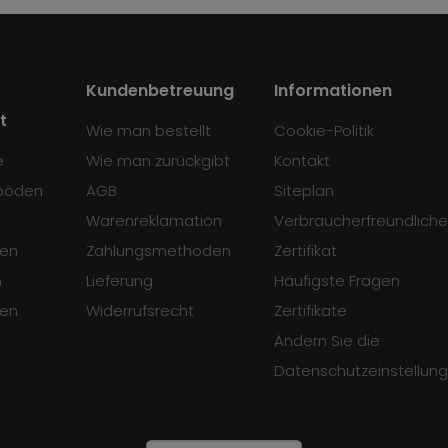
Kundenbetreuung
Informationen
t
Wie man bestellt
Cookie-Politik
e
Wie man zurückgibt
Kontakt
böden
AGB
Siteplan
Warenreklamation
Verbraucherfreundliche
en
Zahlungsmethoden
Zertifikat
n
Lieferung
Häufigste Fragen
sen
Widerrufsrecht
Zertifikate
Ändern Sie die
Datenschutzeinstellun