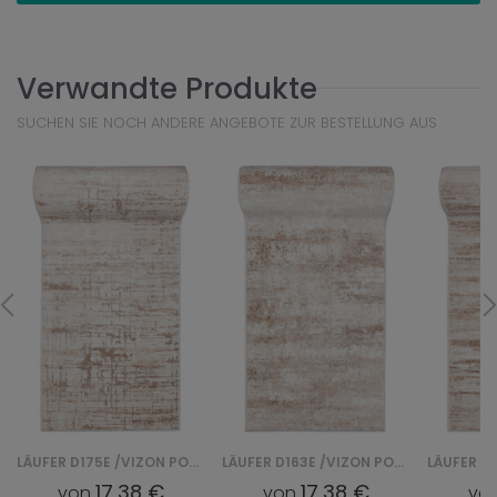
Verwandte Produkte
SUCHEN SIE NOCH ANDERE ANGEBOTE ZUR BESTELLUNG AUS
LÄUFER D175E /VIZON PORTLAND CHODNIK - BIAŁY
LÄUFER D163E /VIZON PORTLAND CHODNIK - BIAŁY
17,38 €
17,38 €
von
von
vo