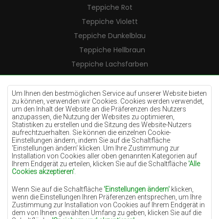
Teppiche Rot
Teppiche Violett
Teppiche Dunkelblau
Teppiche Hellbraun
Teppiche Lachsfarben
Teppiche Cremefarben
Teppiche Lilac
Um Ihnen den bestmöglichen Service auf unserer Website bieten
zu können, verwenden wir Cookies. Cookies werden verwendet,
Teppiche Gelb
um den Inhalt der Website an die Präferenzen des Nutzers
anzupassen, die Nutzung der Websites zu optimieren,
Teppiche Pfefferminz
Statistiken zu erstellen und die Sitzung des Website-Nutzers
aufrechtzuerhalten. Sie können die einzelnen Cookie-
Teppiche Blau
Einstellungen ändern, indem Sie auf die Schaltfläche
'Einstellungen ändern‘ klicken. Um Ihre Zustimmung zur
Teppiche Orange
Installation von Cookies aller oben genannten Kategorien auf
Teppiche Rosa
Ihrem Endgerät zu erteilen, klicken Sie auf die Schaltfläche
'Alle
Cookies akzeptieren'
.
Teppiche Grau
Wenn Sie auf die Schaltfläche
'Einstellungen ändern'
klicken,
Teppiche Terrakotte
wenn die Einstellungen Ihren Präferenzen entsprechen, um Ihre
Zustimmung zur Installation von Cookies auf Ihrem Endgerät in
Teppiche Grün
dem von Ihnen gewählten Umfang zu geben, klicken Sie auf die