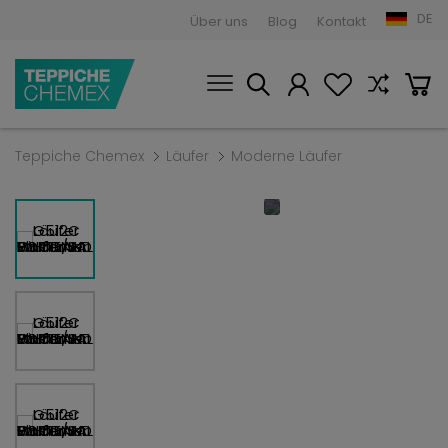
DE
Über uns
Blog
Kontakt
Teppiche Chemex
Läufer
Moderne Läufer