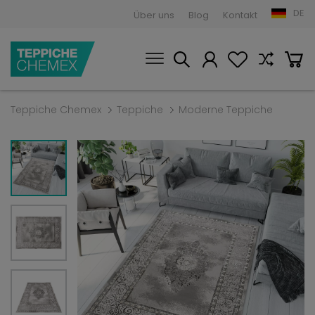
DE
Über uns
Blog
Kontakt
Teppiche Chemex
Teppiche
Moderne Teppiche