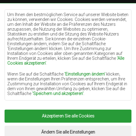
Teppiche Cremefarben
Teppiche Lilac
Um Ihnen den bestmöglichen Service auf unserer Website bieten
zu können, verwenden wir Cookies. Cookies werden verwendet,
Teppiche Gelb
um den Inhalt der Website an die Präferenzen des Nutzers
anzupassen, die Nutzung der Websites zu optimieren,
Teppiche Pfefferminz
Statistiken zu erstellen und die Sitzung des Website-Nutzers
aufrechtzuerhalten. Sie können die einzelnen Cookie-
Teppiche Blau
Einstellungen ändern, indem Sie auf die Schaltfläche
'Einstellungen ändern‘ klicken. Um Ihre Zustimmung zur
Teppiche Orange
Installation von Cookies aller oben genannten Kategorien auf
Teppiche Rosa
Ihrem Endgerät zu erteilen, klicken Sie auf die Schaltfläche
'Alle
Cookies akzeptieren'
.
Teppiche Grau
Wenn Sie auf die Schaltfläche
'Einstellungen ändern'
klicken,
Teppiche Terrakotte
wenn die Einstellungen Ihren Präferenzen entsprechen, um Ihre
Zustimmung zur Installation von Cookies auf Ihrem Endgerät in
Teppiche Grün
dem von Ihnen gewählten Umfang zu geben, klicken Sie auf die
Teppiche Golden
Schaltfläche
'Speichern und akzeptieren'
.
Soweit Cookies Ihre personenbezogenen Daten enthalten, ist die
Grundlage für die Verarbeitung das berechtigte Interesse des
Datenverwalters (TEPPICHECHEMEX) oder Dritter in Form der
Akzeptieren Sie alle Cookies
Copyright 2022
Teppiche Chemex.
Alle Rechte
Bereitstellung qualitativ hochwertiger Dienste auf unserer
Website und der Marketingaktivitäten des Datenverwalters und
vorbehalten.
seiner vertrauenswürdigen Partner.
Umsetzung:
www.dimax.pl
Ändern Sie alle Einstellungen