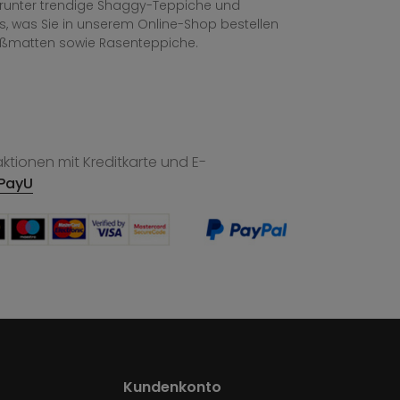
, darunter trendige Shaggy-Teppiche und
les, was Sie in unserem Online-Shop bestellen
ußmatten sowie Rasenteppiche.
tionen mit Kreditkarte und E-
PayU
Kundenkonto