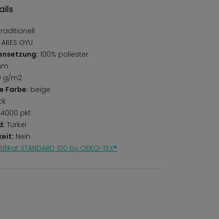
ils
aditionell
 ARES GYU
ensetzung:
100% poliester
mm
0 g/m2
e Farbe:
beige
ck
4000 pkt
d:
Türkei
eit:
Nein
rtifikat STANDARD 100 by OEKO-TEX®