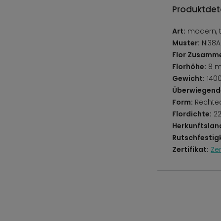
Produktdeta
Art:
modern, tr
Muster:
NI38A
Flor Zusamm
Florhöhe:
8 
Gewicht:
140
Überwiegend
Form:
Rechte
Flordichte:
22
Herkunftslan
Rutschfestigk
Zertifikat:
Ze