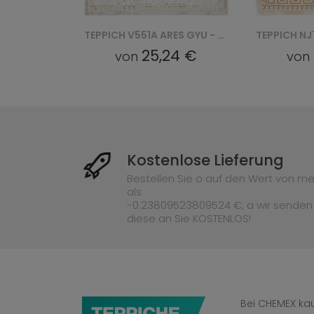
TEPPICH V551H ARES GYU - BEŻOWY
TEPPICH V551A ARES GYU - ZŁOTY
24 €
25,24 €
von
von
Kostenlose Lieferung
Bestellen Sie o auf den Wert von me
als
-0.23809523809524 €, a wir senden
diese an Sie KOSTENLOS!
Bei CHEMEX kau