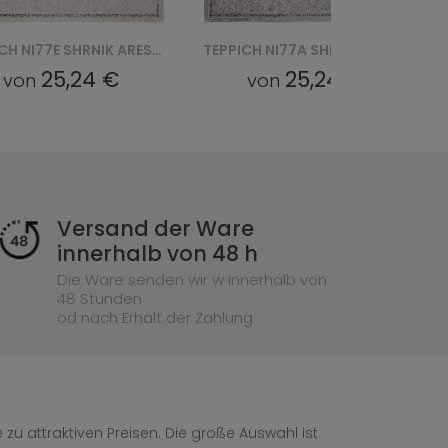
TEPPICH NI77E SHRNIK ARES GYV - KREMOWY
TEPPICH NI77A SHRNIK LIGHT ARES HBB - SZARY
25,24 €
25,24 €
von
von
Versand der Ware
innerhalb von 48 h
Die Ware senden wir w innerhalb von
48 Stunden
od nach Erhalt der Zahlung
zu attraktiven Preisen. Die große Auswahl ist