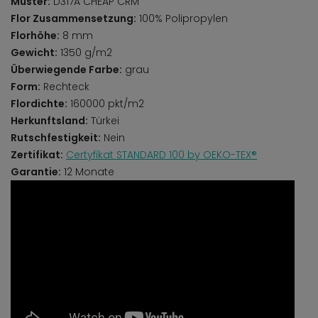
Muster:
D317A CHEAP CRM
Flor Zusammensetzung:
100% Polipropylen
Florhöhe:
8 mm
Gewicht:
1350 g/m2
Überwiegende Farbe:
grau
Form:
Rechteck
Flordichte:
160000 pkt/m2
Herkunftsland:
Türkei
Rutschfestigkeit:
Nein
Zertifikat:
Certyfikat STANDARD 100 by OEKO-TEX®
Garantie:
12 Monate