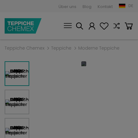
DE
Über uns
Blog
Kontakt
Teppiche Chemex
Teppiche
Moderne Teppiche