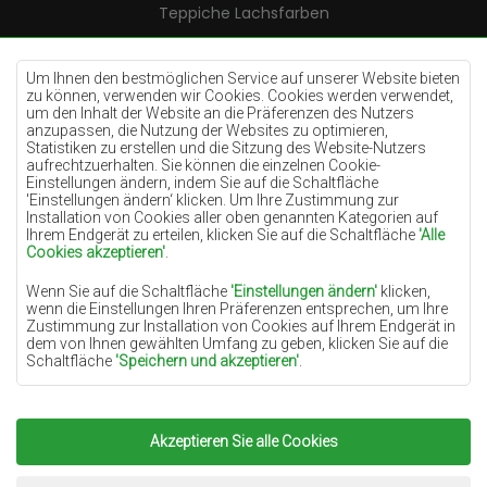
Teppiche Lachsfarben
Teppiche Cremefarben
Teppiche Lilac
Um Ihnen den bestmöglichen Service auf unserer Website bieten
zu können, verwenden wir Cookies. Cookies werden verwendet,
Teppiche Gelb
um den Inhalt der Website an die Präferenzen des Nutzers
anzupassen, die Nutzung der Websites zu optimieren,
Teppiche Pfefferminz
Statistiken zu erstellen und die Sitzung des Website-Nutzers
aufrechtzuerhalten. Sie können die einzelnen Cookie-
Teppiche Blau
Einstellungen ändern, indem Sie auf die Schaltfläche
'Einstellungen ändern‘ klicken. Um Ihre Zustimmung zur
Teppiche Orange
Installation von Cookies aller oben genannten Kategorien auf
Teppiche Rosa
Ihrem Endgerät zu erteilen, klicken Sie auf die Schaltfläche
'Alle
Cookies akzeptieren'
.
Teppiche Grau
Wenn Sie auf die Schaltfläche
'Einstellungen ändern'
klicken,
Teppiche Terrakotte
wenn die Einstellungen Ihren Präferenzen entsprechen, um Ihre
Zustimmung zur Installation von Cookies auf Ihrem Endgerät in
Teppiche Grün
dem von Ihnen gewählten Umfang zu geben, klicken Sie auf die
Teppiche Golden
Schaltfläche
'Speichern und akzeptieren'
.
Soweit Cookies Ihre personenbezogenen Daten enthalten, ist die
Grundlage für die Verarbeitung das berechtigte Interesse des
Datenverwalters (TEPPICHECHEMEX) oder Dritter in Form der
Akzeptieren Sie alle Cookies
Copyright 2022
Teppiche Chemex.
Alle Rechte
Bereitstellung qualitativ hochwertiger Dienste auf unserer
Website und der Marketingaktivitäten des Datenverwalters und
vorbehalten.