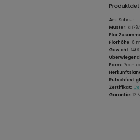
Produktdeta
Art:
Schnur
Muster:
KH79A
Flor Zusamm
Florhöhe:
6 
Gewicht:
140
Überwiegend
Form:
Rechte
Herkunftslan
Rutschfestigk
Zertifikat:
Ce
Garantie:
12 