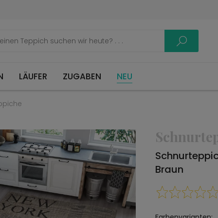
LÄUFER
ZUGABEN
NEU
ppiche
Schnurte
Schnurteppi
Braun
Farbenvarianten: