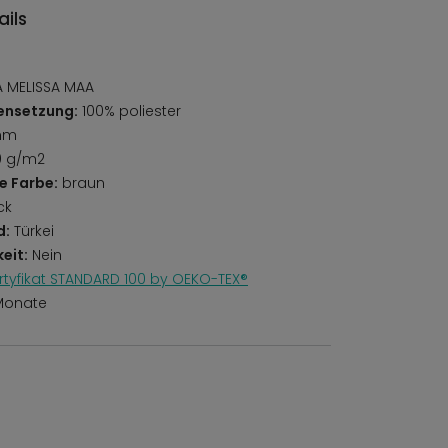
ils
 MELISSA MAA
ensetzung:
100% poliester
mm
0 g/m2
e Farbe:
braun
ck
d:
Türkei
eit:
Nein
rtyfikat STANDARD 100 by OEKO-TEX®
Monate