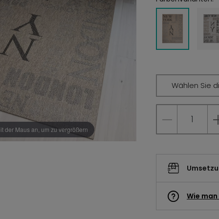
Wählen Sie d
it der Maus an, um zu vergrößern
Umsetzun
Wie man 