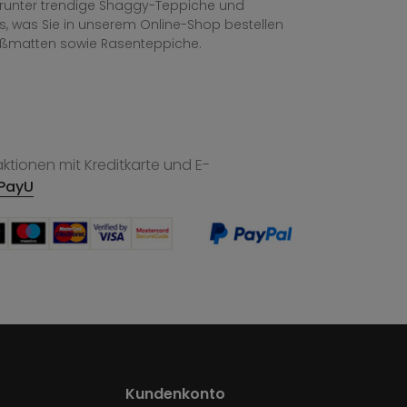
, darunter trendige Shaggy-Teppiche und
les, was Sie in unserem Online-Shop bestellen
ußmatten sowie Rasenteppiche.
tionen mit Kreditkarte und E-
PayU
Kundenkonto