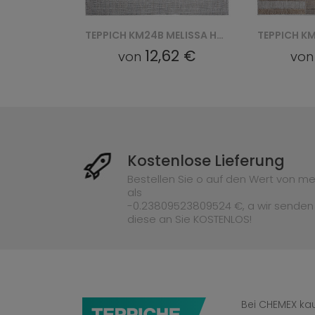
TEPPICH KM27A MELISSA MAA - SZARY
TEPPICH KM24B MELISSA HCV - SZARY
62 €
12,62 €
von
vo
Kostenlose Lieferung
Bestellen Sie o auf den Wert von me
als
-0.23809523809524 €, a wir senden
diese an Sie KOSTENLOS!
Bei CHEMEX kau