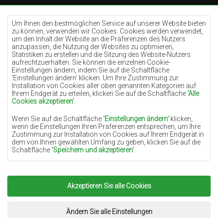
Teppiche Cremefarben
Teppiche Lilac
Um Ihnen den bestmöglichen Service auf unserer Website bieten
zu können, verwenden wir Cookies. Cookies werden verwendet,
Teppiche Gelb
um den Inhalt der Website an die Präferenzen des Nutzers
anzupassen, die Nutzung der Websites zu optimieren,
Teppiche Pfefferminz
Statistiken zu erstellen und die Sitzung des Website-Nutzers
aufrechtzuerhalten. Sie können die einzelnen Cookie-
Teppiche Blau
Einstellungen ändern, indem Sie auf die Schaltfläche
'Einstellungen ändern‘ klicken. Um Ihre Zustimmung zur
Teppiche Orange
Installation von Cookies aller oben genannten Kategorien auf
Teppiche Rosa
Ihrem Endgerät zu erteilen, klicken Sie auf die Schaltfläche
'Alle
Cookies akzeptieren'
.
Teppiche Grau
Wenn Sie auf die Schaltfläche
'Einstellungen ändern'
klicken,
Teppiche Terrakotte
wenn die Einstellungen Ihren Präferenzen entsprechen, um Ihre
Zustimmung zur Installation von Cookies auf Ihrem Endgerät in
Teppiche Grün
dem von Ihnen gewählten Umfang zu geben, klicken Sie auf die
Teppiche Golden
Schaltfläche
'Speichern und akzeptieren'
.
Soweit Cookies Ihre personenbezogenen Daten enthalten, ist die
Grundlage für die Verarbeitung das berechtigte Interesse des
Datenverwalters (TEPPICHECHEMEX) oder Dritter in Form der
Akzeptieren Sie alle Cookies
Copyright 2022
Teppiche Chemex.
Alle Rechte
Bereitstellung qualitativ hochwertiger Dienste auf unserer
Website und der Marketingaktivitäten des Datenverwalters und
vorbehalten.
seiner vertrauenswürdigen Partner.
Umsetzung:
www.dimax.pl
Ändern Sie alle Einstellungen