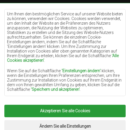
Teppiche Cremefarben
Teppiche Lilac
Um Ihnen den bestmöglichen Service auf unserer Website bieten
zu können, verwenden wir Cookies. Cookies werden verwendet,
Teppiche Gelb
um den Inhalt der Website an die Präferenzen des Nutzers
anzupassen, die Nutzung der Websites zu optimieren,
Teppiche Pfefferminz
Statistiken zu erstellen und die Sitzung des Website-Nutzers
aufrechtzuerhalten. Sie können die einzelnen Cookie-
Teppiche Blau
Einstellungen ändern, indem Sie auf die Schaltfläche
'Einstellungen ändern‘ klicken. Um Ihre Zustimmung zur
Teppiche Orange
Installation von Cookies aller oben genannten Kategorien auf
Teppiche Rosa
Ihrem Endgerät zu erteilen, klicken Sie auf die Schaltfläche
'Alle
Cookies akzeptieren'
.
Teppiche Grau
Wenn Sie auf die Schaltfläche
'Einstellungen ändern'
klicken,
Teppiche Terrakotte
wenn die Einstellungen Ihren Präferenzen entsprechen, um Ihre
Zustimmung zur Installation von Cookies auf Ihrem Endgerät in
Teppiche Grün
dem von Ihnen gewählten Umfang zu geben, klicken Sie auf die
Teppiche Golden
Schaltfläche
'Speichern und akzeptieren'
.
Soweit Cookies Ihre personenbezogenen Daten enthalten, ist die
Grundlage für die Verarbeitung das berechtigte Interesse des
Datenverwalters (TEPPICHECHEMEX) oder Dritter in Form der
Akzeptieren Sie alle Cookies
Copyright 2022
Teppiche Chemex.
Alle Rechte
Bereitstellung qualitativ hochwertiger Dienste auf unserer
Website und der Marketingaktivitäten des Datenverwalters und
vorbehalten.
seiner vertrauenswürdigen Partner.
Umsetzung:
www.dimax.pl
Ändern Sie alle Einstellungen