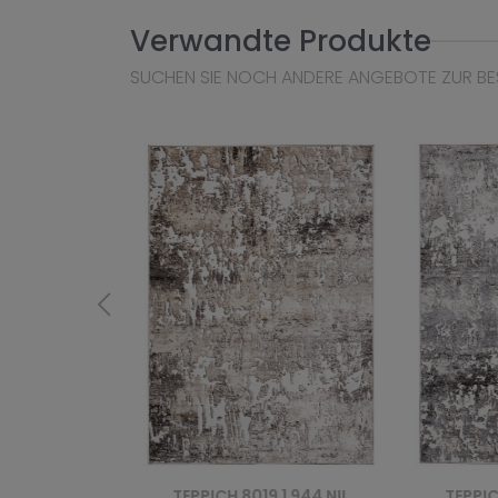
Verwandte Produkte
SUCHEN SIE NOCH ANDERE ANGEBOTE ZUR BE
 644 NIL
TEPPICH 8019 1 944 NIL
TEPPICH 