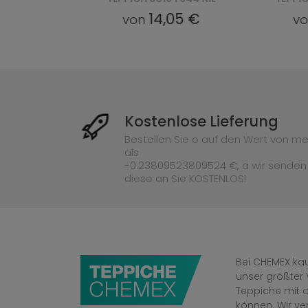
09 €
14,05 €
von
vo
Kostenlose Lieferung
Bestellen Sie o auf den Wert von me
als
-0.23809523809524 €, a wir senden
diese an Sie KOSTENLOS!
Bei CHEMEX kau
unser größter 
Teppiche mit o
können. Wir v