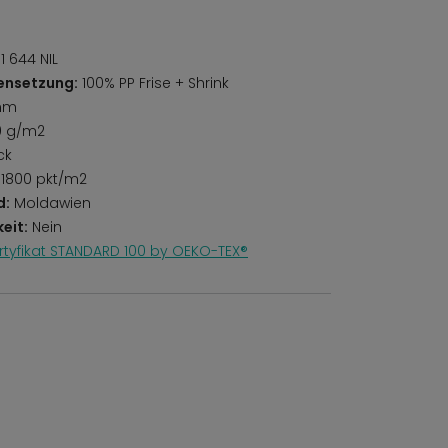
1 644 NIL
ensetzung:
100% PP Frise + Shrink
mm
0 g/m2
ck
1800 pkt/m2
d:
Moldawien
eit:
Nein
rtyfikat STANDARD 100 by OEKO-TEX®