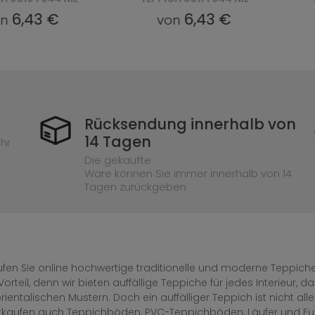
6,43 €
6,43 €
n
von
Rücksendung innerhalb von
14 Tagen
hr
Die gekaufte
Ware können Sie immer innerhalb von 14
Tagen zurückgeben
fen Sie online hochwertige traditionelle und moderne Teppiche 
Vorteil, denn wir bieten auffällige Teppiche für jedes Interieur
rientalischen Mustern. Doch ein auffälliger Teppich ist nicht al
erkaufen auch Teppichböden, PVC-Teppichböden, Läufer und F