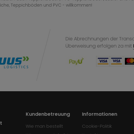
iche, Teppichböden und PVC - willkommen!
Die Abrechnungen der Transak
Überweisung
erfolgen za mit
Kundenbetreuung
Informationen
t
Wie man bestellt
Cookie-Politik