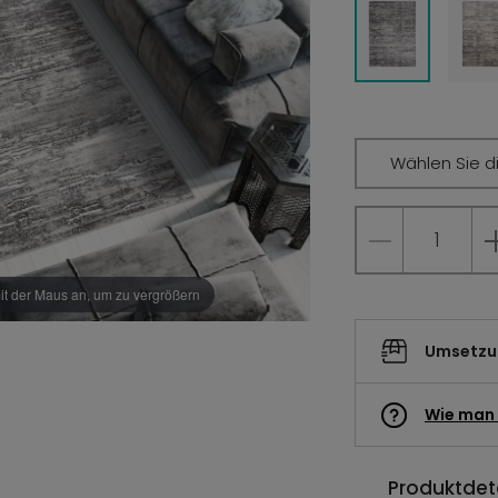
Wählen Sie d
it der Maus an, um zu vergrößern
Umsetzun
Wie man 
Produktdeta