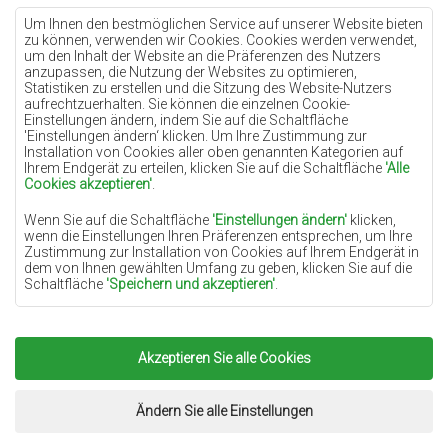
Teppiche Lilac
Um Ihnen den bestmöglichen Service auf unserer Website bieten
zu können, verwenden wir Cookies. Cookies werden verwendet,
Teppiche Gelb
um den Inhalt der Website an die Präferenzen des Nutzers
anzupassen, die Nutzung der Websites zu optimieren,
Teppiche Pfefferminz
Statistiken zu erstellen und die Sitzung des Website-Nutzers
aufrechtzuerhalten. Sie können die einzelnen Cookie-
Teppiche Blau
Einstellungen ändern, indem Sie auf die Schaltfläche
'Einstellungen ändern‘ klicken. Um Ihre Zustimmung zur
Teppiche Orange
Installation von Cookies aller oben genannten Kategorien auf
Teppiche Rosa
Ihrem Endgerät zu erteilen, klicken Sie auf die Schaltfläche
'Alle
Cookies akzeptieren'
.
Teppiche Grau
Wenn Sie auf die Schaltfläche
'Einstellungen ändern'
klicken,
Teppiche Terrakotte
wenn die Einstellungen Ihren Präferenzen entsprechen, um Ihre
Zustimmung zur Installation von Cookies auf Ihrem Endgerät in
Teppiche Grün
dem von Ihnen gewählten Umfang zu geben, klicken Sie auf die
Teppiche Golden
Schaltfläche
'Speichern und akzeptieren'
.
Soweit Cookies Ihre personenbezogenen Daten enthalten, ist die
Grundlage für die Verarbeitung das berechtigte Interesse des
Datenverwalters (TEPPICHECHEMEX) oder Dritter in Form der
Akzeptieren Sie alle Cookies
Copyright 2022
Teppiche Chemex.
Alle Rechte
Bereitstellung qualitativ hochwertiger Dienste auf unserer
Website und der Marketingaktivitäten des Datenverwalters und
vorbehalten.
seiner vertrauenswürdigen Partner.
Umsetzung:
www.dimax.pl
Ändern Sie alle Einstellungen
Mehr Informationen über die Cookies sowie die