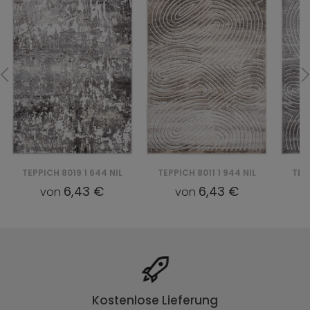
TEPPICH 8019 1 644 NIL
TEPPICH 8011 1 944 NIL
TEP
6,43 €
6,43 €
von
von
Kostenlose Lieferung