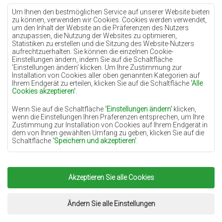
Teppiche Lilac
Um Ihnen den bestmöglichen Service auf unserer Website bieten
zu können, verwenden wir Cookies. Cookies werden verwendet,
Teppiche Gelb
um den Inhalt der Website an die Präferenzen des Nutzers
anzupassen, die Nutzung der Websites zu optimieren,
Teppiche Pfefferminz
Statistiken zu erstellen und die Sitzung des Website-Nutzers
aufrechtzuerhalten. Sie können die einzelnen Cookie-
Teppiche Blau
Einstellungen ändern, indem Sie auf die Schaltfläche
'Einstellungen ändern‘ klicken. Um Ihre Zustimmung zur
Teppiche Orange
Installation von Cookies aller oben genannten Kategorien auf
Teppiche Rosa
Ihrem Endgerät zu erteilen, klicken Sie auf die Schaltfläche
'Alle
Cookies akzeptieren'
.
Teppiche Grau
Wenn Sie auf die Schaltfläche
'Einstellungen ändern'
klicken,
Teppiche Terrakotte
wenn die Einstellungen Ihren Präferenzen entsprechen, um Ihre
Zustimmung zur Installation von Cookies auf Ihrem Endgerät in
Teppiche Grün
dem von Ihnen gewählten Umfang zu geben, klicken Sie auf die
Teppiche Golden
Schaltfläche
'Speichern und akzeptieren'
.
Soweit Cookies Ihre personenbezogenen Daten enthalten, ist die
Grundlage für die Verarbeitung das berechtigte Interesse des
Datenverwalters (TEPPICHECHEMEX) oder Dritter in Form der
Akzeptieren Sie alle Cookies
Copyright 2022
Teppiche Chemex.
Alle Rechte
Bereitstellung qualitativ hochwertiger Dienste auf unserer
Website und der Marketingaktivitäten des Datenverwalters und
vorbehalten.
seiner vertrauenswürdigen Partner.
Umsetzung:
www.dimax.pl
Ändern Sie alle Einstellungen
Mehr Informationen über die Cookies sowie die