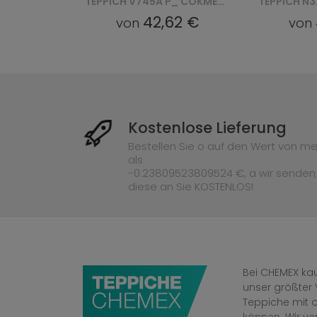
TEPPICH V745A P_ COKME_AGRI PALERMO - ZŁOTY
TEPPICH N328A COKME_ PES_ PALERMO - BEŻOWY, ZŁOTY
62 €
42,62 €
von
von
Kostenlose Lieferung
Bestellen Sie o auf den Wert von me
als
-0.23809523809524 €, a wir senden
diese an Sie KOSTENLOS!
Bei CHEMEX kau
unser größter 
Teppiche mit o