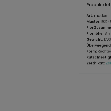
Produktdeta
Art:
modern
Muster:
E054B
Flor Zusamm
Florhöhe:
8 
Gewicht:
1700
Überwiegend
Form:
Rechte
Rutschfestigk
Zertifikat:
Ze