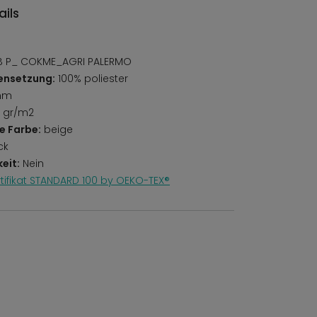
ils
 P_ COKME_AGRI PALERMO
ensetzung:
100% poliester
mm
 gr/m2
e Farbe:
beige
ck
eit:
Nein
rtifikat STANDARD 100 by OEKO-TEX®