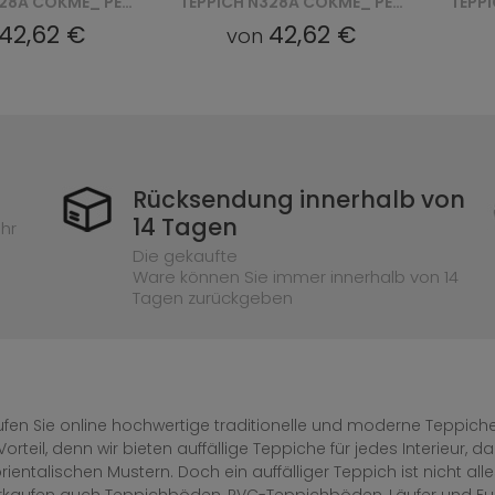
TEPPICH N328A COKME_ PES_ PALERMO - BEŻOWY, BRĄZOWY
TEPPICH N328A COKME_AGRI P_ PALERMO - ZŁOTY
42,62 €
42,62 €
von
Rücksendung innerhalb von
14 Tagen
hr
Die gekaufte
Ware können Sie immer innerhalb von 14
Tagen zurückgeben
fen Sie online hochwertige traditionelle und moderne Teppiche 
Vorteil, denn wir bieten auffällige Teppiche für jedes Interieur
rientalischen Mustern. Doch ein auffälliger Teppich ist nicht al