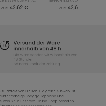
TEPPICH N327A COKME_ PES_ PALERMO - BEŻOWY, BRĄZOWY
TEPPICH N327A COKME_AGRI PES_ PALERMO - BIAŁY
42,62 €
42,62 €
von
von
Versand der Ware
innerhalb von 48 h
Die Ware senden wir w innerhalb von
48 Stunden
od nach Erhalt der Zahlung
zu attraktiven Preisen. Die große Auswahl ist
, darunter trendige Shaggy-Teppiche und
les, was Sie in unserem Online-Shop bestellen