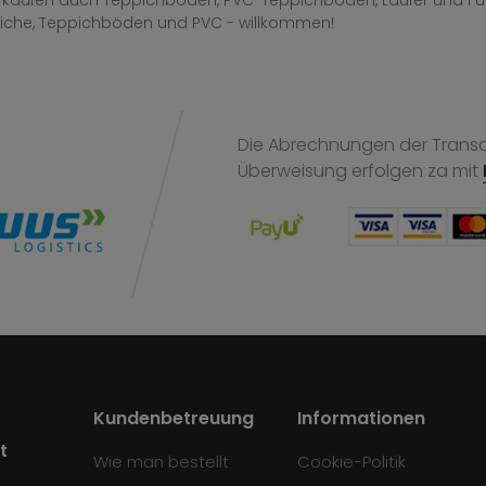
erkaufen auch Teppichböden, PVC-Teppichböden, Läufer und F
iche, Teppichböden und PVC - willkommen!
Die Abrechnungen der Transak
Überweisung
erfolgen za mit
Kundenbetreuung
Informationen
t
Wie man bestellt
Cookie-Politik