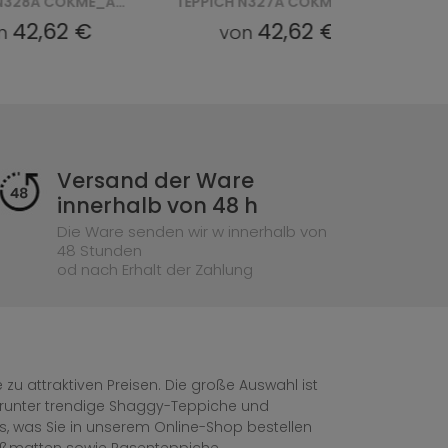
TEPPICH N327A COKME_ PES_ PALERMO - BEŻOWY, BRĄZOWY
TEPPICH N327A COKME_AGRI PES_ PALERMO - BIAŁY
42,62 €
42,62 €
von
von
Versand der Ware
innerhalb von 48 h
Die Ware senden wir w innerhalb von
48 Stunden
od nach Erhalt der Zahlung
zu attraktiven Preisen. Die große Auswahl ist
, darunter trendige Shaggy-Teppiche und
les, was Sie in unserem Online-Shop bestellen