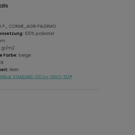
ils
 P_ COKME_AGRI PALERMO
ensetzung:
100% poliester
mm
 gr/m2
e Farbe:
beige
ck
eit:
Nein
rtifikat STANDARD 100 by OEKO-TEX®