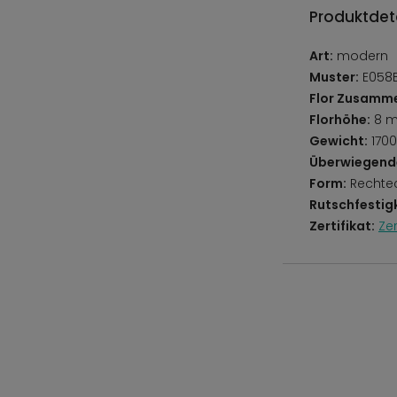
Produktdeta
Art:
modern
Muster:
E058B
Flor Zusamm
Florhöhe:
8 
Gewicht:
1700
Überwiegend
Form:
Rechte
Rutschfestigk
Zertifikat:
Ze