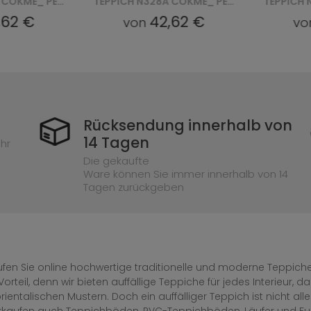
TEPPICH N328A COKME_ PES_ PALERMO - BEŻOWY, BRĄZOWY
TEPPICH N328A COKME_AGRI P_ PALERMO - ZŁOTY
42,62 €
42,62 €
von
Rücksendung innerhalb von
14 Tagen
hr
Die gekaufte
Ware können Sie immer innerhalb von 14
Tagen zurückgeben
fen Sie online hochwertige traditionelle und moderne Teppiche 
Vorteil, denn wir bieten auffällige Teppiche für jedes Interieur
rientalischen Mustern. Doch ein auffälliger Teppich ist nicht al