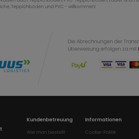
erkaufen auch Teppichböden, PVC-Teppichböden, Läufer und F
iche, Teppichböden und PVC - willkommen!
Die Abrechnungen der Transak
Überweisung
erfolgen za mit
Kundenbetreuung
Informationen
t
Wie man bestellt
Cookie-Politik