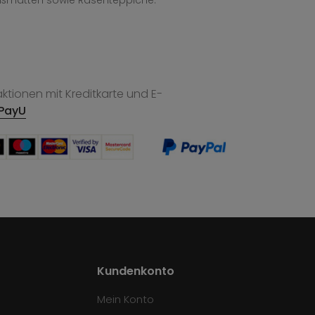
ußmatten sowie Rasenteppiche.
tionen mit Kreditkarte und E-
PayU
Kundenkonto
Mein Konto