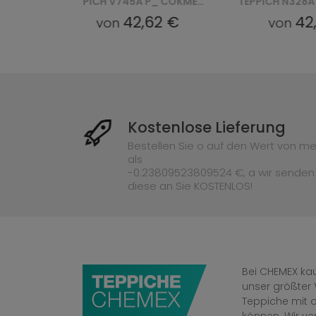
TEPPICH V745A P_ COKME_AGRI PALERMO - ZŁOTY
TEPPICH N328A COKME_ PES_ PALERMO - BEŻOWY, ZŁOTY
62 €
42,62 €
von
von
Kostenlose Lieferung
Bestellen Sie o auf den Wert von me
als
-0.23809523809524 €, a wir senden
diese an Sie KOSTENLOS!
Bei CHEMEX kau
unser größter 
Teppiche mit o