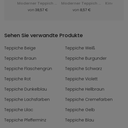
Shaggy-Teppich Dark D. Silk - grün, zielony
Moderner Teppich Q710A Luxury Pp Esm - weiß, biały
Moderner Teppich F844B Cheap Pp Crm - grau, szary
 €
von
38,57 €
von
8,57 €
von
8,
Sehen Sie verwandte Produkte
Teppiche Beige
Teppiche Weiß
Teppiche Braun
Teppiche Burgunder
Teppiche Flaschengrün
Teppiche Schwarz
Teppiche Rot
Teppiche Violett
Teppiche Dunkelblau
Teppiche Hellbraun
Teppiche Lachsfarben
Teppiche Cremefarben
Teppiche Lilac
Teppiche Gelb
Teppiche Pfefferminz
Teppiche Blau