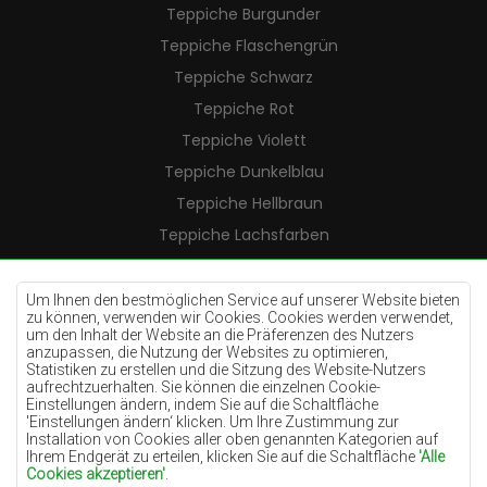
Teppiche Burgunder
Teppiche Flaschengrün
Teppiche Schwarz
Teppiche Rot
Teppiche Violett
Teppiche Dunkelblau
Teppiche Hellbraun
Teppiche Lachsfarben
Teppiche Cremefarben
Teppiche Lilac
Um Ihnen den bestmöglichen Service auf unserer Website bieten
zu können, verwenden wir Cookies. Cookies werden verwendet,
Teppiche Gelb
um den Inhalt der Website an die Präferenzen des Nutzers
anzupassen, die Nutzung der Websites zu optimieren,
Teppiche Pfefferminz
Statistiken zu erstellen und die Sitzung des Website-Nutzers
aufrechtzuerhalten. Sie können die einzelnen Cookie-
Teppiche Blau
Einstellungen ändern, indem Sie auf die Schaltfläche
'Einstellungen ändern‘ klicken. Um Ihre Zustimmung zur
Teppiche Orange
Installation von Cookies aller oben genannten Kategorien auf
Teppiche Rosa
Ihrem Endgerät zu erteilen, klicken Sie auf die Schaltfläche
'Alle
Cookies akzeptieren'
.