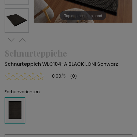
Tap or pinch to expand
Schnurteppiche
Schnurteppich WLC104-A BLACK LONI Schwarz
0,00
/5
(0)
Farbenvarianten: