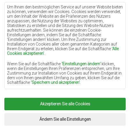
Teppiche Lilac
Um Ihnen den bestmöglichen Service auf unserer Website bieten
zu können, verwenden wir Cookies. Cookies werden verwendet,
Teppiche Gelb
um den Inhalt der Website an die Präferenzen des Nutzers
anzupassen, die Nutzung der Websites zu optimieren,
Teppiche Pfefferminz
Statistiken zu erstellen und die Sitzung des Website-Nutzers
aufrechtzuerhalten. Sie können die einzelnen Cookie-
Teppiche Blau
Einstellungen ändern, indem Sie auf die Schaltfläche
'Einstellungen ändern‘ klicken. Um Ihre Zustimmung zur
Teppiche Orange
Installation von Cookies aller oben genannten Kategorien auf
Teppiche Rosa
Ihrem Endgerät zu erteilen, klicken Sie auf die Schaltfläche
'Alle
Cookies akzeptieren'
.
Teppiche Grau
Wenn Sie auf die Schaltfläche
'Einstellungen ändern'
klicken,
Teppiche Terrakotte
wenn die Einstellungen Ihren Präferenzen entsprechen, um Ihre
Zustimmung zur Installation von Cookies auf Ihrem Endgerät in
Teppiche Grün
dem von Ihnen gewählten Umfang zu geben, klicken Sie auf die
Teppiche Golden
Schaltfläche
'Speichern und akzeptieren'
.
Soweit Cookies Ihre personenbezogenen Daten enthalten, ist die
Grundlage für die Verarbeitung das berechtigte Interesse des
Datenverwalters (TEPPICHECHEMEX) oder Dritter in Form der
Akzeptieren Sie alle Cookies
Copyright 2022
Teppiche Chemex.
Alle Rechte
Bereitstellung qualitativ hochwertiger Dienste auf unserer
Website und der Marketingaktivitäten des Datenverwalters und
vorbehalten.
seiner vertrauenswürdigen Partner.
Umsetzung:
www.dimax.pl
Ändern Sie alle Einstellungen
Mehr Informationen über die Cookies sowie die