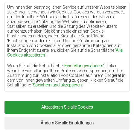
Teppiche Lilac
Um Ihnen den bestmöglichen Service auf unserer Website bieten
zu können, verwenden wir Cookies. Cookies werden verwendet,
Teppiche Gelb
um den Inhalt der Website an die Präferenzen des Nutzers
anzupassen, die Nutzung der Websites zu optimieren,
Teppiche Pfefferminz
Statistiken zu erstellen und die Sitzung des Website-Nutzers
aufrechtzuerhalten. Sie können die einzelnen Cookie-
Teppiche Blau
Einstellungen ändern, indem Sie auf die Schaltfläche
'Einstellungen ändern‘ klicken. Um Ihre Zustimmung zur
Teppiche Orange
Installation von Cookies aller oben genannten Kategorien auf
Teppiche Rosa
Ihrem Endgerät zu erteilen, klicken Sie auf die Schaltfläche
'Alle
Cookies akzeptieren'
.
Teppiche Grau
Wenn Sie auf die Schaltfläche
'Einstellungen ändern'
klicken,
Teppiche Terrakotte
wenn die Einstellungen Ihren Präferenzen entsprechen, um Ihre
Zustimmung zur Installation von Cookies auf Ihrem Endgerät in
Teppiche Grün
dem von Ihnen gewählten Umfang zu geben, klicken Sie auf die
Teppiche Golden
Schaltfläche
'Speichern und akzeptieren'
.
Soweit Cookies Ihre personenbezogenen Daten enthalten, ist die
Grundlage für die Verarbeitung das berechtigte Interesse des
Datenverwalters (TEPPICHECHEMEX) oder Dritter in Form der
Akzeptieren Sie alle Cookies
Copyright 2022
Teppiche Chemex.
Alle Rechte
Bereitstellung qualitativ hochwertiger Dienste auf unserer
Website und der Marketingaktivitäten des Datenverwalters und
vorbehalten.
seiner vertrauenswürdigen Partner.
Umsetzung:
www.dimax.pl
Ändern Sie alle Einstellungen
Mehr Informationen über die Cookies sowie die