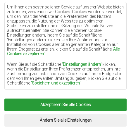
Teppiche Lilac
Um Ihnen den bestmöglichen Service auf unserer Website bieten
zu können, verwenden wir Cookies. Cookies werden verwendet,
Teppiche Gelb
um den Inhalt der Website an die Präferenzen des Nutzers
anzupassen, die Nutzung der Websites zu optimieren,
Teppiche Pfefferminz
Statistiken zu erstellen und die Sitzung des Website-Nutzers
aufrechtzuerhalten. Sie können die einzelnen Cookie-
Teppiche Blau
Einstellungen ändern, indem Sie auf die Schaltfläche
'Einstellungen ändern‘ klicken. Um Ihre Zustimmung zur
Teppiche Orange
Installation von Cookies aller oben genannten Kategorien auf
Teppiche Rosa
Ihrem Endgerät zu erteilen, klicken Sie auf die Schaltfläche
'Alle
Cookies akzeptieren'
.
Teppiche Grau
Wenn Sie auf die Schaltfläche
'Einstellungen ändern'
klicken,
Teppiche Terrakotte
wenn die Einstellungen Ihren Präferenzen entsprechen, um Ihre
Zustimmung zur Installation von Cookies auf Ihrem Endgerät in
Teppiche Grün
dem von Ihnen gewählten Umfang zu geben, klicken Sie auf die
Teppiche Golden
Schaltfläche
'Speichern und akzeptieren'
.
Soweit Cookies Ihre personenbezogenen Daten enthalten, ist die
Grundlage für die Verarbeitung das berechtigte Interesse des
Datenverwalters (TEPPICHECHEMEX) oder Dritter in Form der
Akzeptieren Sie alle Cookies
Copyright 2022
Teppiche Chemex.
Alle Rechte
Bereitstellung qualitativ hochwertiger Dienste auf unserer
Website und der Marketingaktivitäten des Datenverwalters und
vorbehalten.
seiner vertrauenswürdigen Partner.
Umsetzung:
www.dimax.pl
Ändern Sie alle Einstellungen
Mehr Informationen über die Cookies sowie die