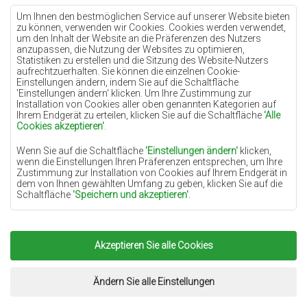
Teppiche Lilac
Um Ihnen den bestmöglichen Service auf unserer Website bieten
zu können, verwenden wir Cookies. Cookies werden verwendet,
Teppiche Gelb
um den Inhalt der Website an die Präferenzen des Nutzers
anzupassen, die Nutzung der Websites zu optimieren,
Teppiche Pfefferminz
Statistiken zu erstellen und die Sitzung des Website-Nutzers
aufrechtzuerhalten. Sie können die einzelnen Cookie-
Teppiche Blau
Einstellungen ändern, indem Sie auf die Schaltfläche
'Einstellungen ändern‘ klicken. Um Ihre Zustimmung zur
Teppiche Orange
Installation von Cookies aller oben genannten Kategorien auf
Teppiche Rosa
Ihrem Endgerät zu erteilen, klicken Sie auf die Schaltfläche
'Alle
Cookies akzeptieren'
.
Teppiche Grau
Wenn Sie auf die Schaltfläche
'Einstellungen ändern'
klicken,
Teppiche Terrakotte
wenn die Einstellungen Ihren Präferenzen entsprechen, um Ihre
Zustimmung zur Installation von Cookies auf Ihrem Endgerät in
Teppiche Grün
dem von Ihnen gewählten Umfang zu geben, klicken Sie auf die
Teppiche Golden
Schaltfläche
'Speichern und akzeptieren'
.
Soweit Cookies Ihre personenbezogenen Daten enthalten, ist die
Grundlage für die Verarbeitung das berechtigte Interesse des
Datenverwalters (TEPPICHECHEMEX) oder Dritter in Form der
Akzeptieren Sie alle Cookies
Copyright 2022
Teppiche Chemex.
Alle Rechte
Bereitstellung qualitativ hochwertiger Dienste auf unserer
Website und der Marketingaktivitäten des Datenverwalters und
vorbehalten.
seiner vertrauenswürdigen Partner.
Umsetzung:
www.dimax.pl
Ändern Sie alle Einstellungen
Mehr Informationen über die Cookies sowie die