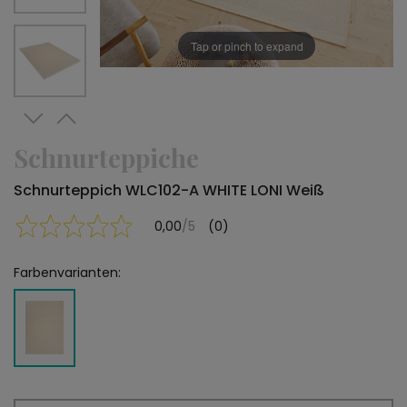
Tap or pinch to expand
Schnurteppiche
Schnurteppich WLC102-A WHITE LONI Weiß
0,00
/5
(0)
Farbenvarianten: