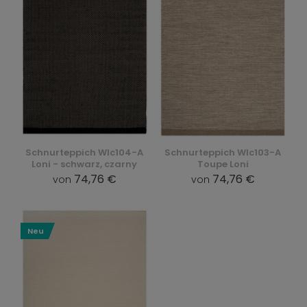
Schnurteppich Wlc104-A
Schnurteppich Wlc103-A
Loni - schwarz, czarny
Toupe Loni
74,76 €
74,76 €
von
von
Neu