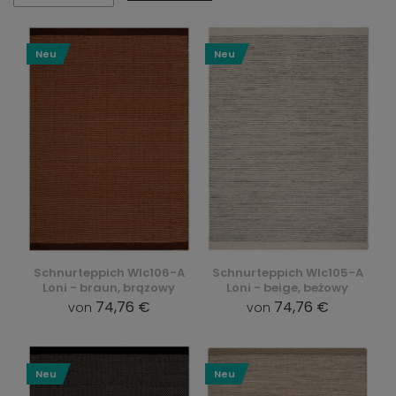
Neu
Neu
Schnurteppich Wlc106-A
Schnurteppich Wlc105-A
Loni - braun, brązowy
Loni - beige, beżowy
74,76 €
74,76 €
von
von
Neu
Neu