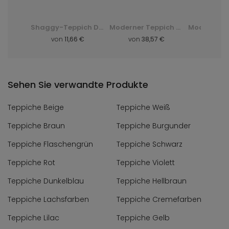
Shaggy-Teppich Dark D. Silk - grün, zielony
Moderner Teppich Q710A Luxury Pp Esm - weiß, biały
Moderner Teppich F844B Cheap Pp Crm - grau, szary
,66 €
von
38,57 €
von
8,57 €
vo
Sehen Sie verwandte Produkte
Teppiche Beige
Teppiche Weiß
Teppiche Braun
Teppiche Burgunder
Teppiche Flaschengrün
Teppiche Schwarz
Teppiche Rot
Teppiche Violett
Teppiche Dunkelblau
Teppiche Hellbraun
Teppiche Lachsfarben
Teppiche Cremefarben
Teppiche Lilac
Teppiche Gelb